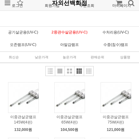
자외선백화점
로그인
회원가입
주문조회
마이페이지
공기살균용(UV-C)
2중관수살균용(UV-C)
수처리용(UV-C)
오존램프(UV-C)
아말감램프
수중(침수)램프
최신순
낮은가격
높은가격
판매순위
상품명
이중관살균램프
이중관살균램프
이중관살균램프
145W(4핀)
65W(4핀)
75W(4핀)
132,000원
104,500원
121,000원