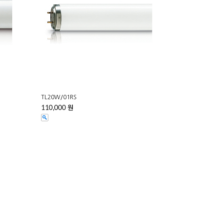
TL20W/01RS
110,000 원