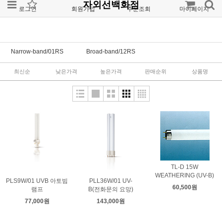
자외선백화점
로그인
회원가입
주문조회
마이페이지
Narrow-band/01RS
Broad-band/12RS
최신순
낮은가격
높은가격
판매순위
상품명
TL-D 15W
WEATHERING (UV-B)
PLS9W/01 UVB 아토빔
PLL36W/01 UV-
60,500원
램프
B(전화문의 요망)
77,000원
143,000원