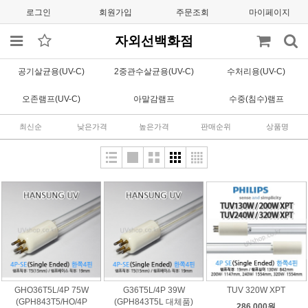
로그인
회원가입
주문조회
마이페이지
자외선백화점
공기살균용(UV-C)
2중관수살균용(UV-C)
수처리용(UV-C)
오존램프(UV-C)
아말감램프
수중(침수)램프
최신순
낮은가격
높은가격
판매순위
상품명
GHO36T5L/4P 75W
G36T5L/4P 39W
TUV 320W XPT
(GPH843T5/HO/4P
(GPH843T5L 대체품)
286,000원