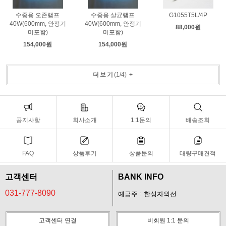
수중용 오존램프
수중용 살균램프
G1055T5L/4P
40W(600mm, 안정기
40W(600mm, 안정기
88,000원
미포함)
미포함)
154,000원
154,000원
더보기
(
1
/
4
)
+
공지사항
회사소개
1:1문의
배송조회
FAQ
상품후기
상품문의
대량구매견적
고객센터
BANK INFO
031-777-8090
예금주 : 한성자외선
고객센터 연결
비회원 1:1 문의