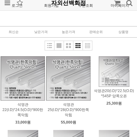
자외선백화점
로그인
회원가입
주문조회
마이페이지
최신순
낮은가격
높은가격
판매순위
상품명
석영관20(I.D)*22.5(O.D)
*545P 양쪽오픈
25,300원
석영관
석영관
22(I.D)*24.5(O.D)*900한
25(I.D)*28(O.D)*900한쪽
쪽막힘
막힘
33,000원
55,000원